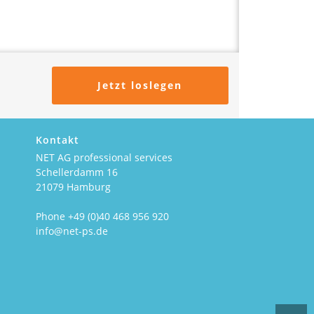
Jetzt loslegen
Kontakt
NET AG professional services
Schellerdamm 16
21079 Hamburg
Phone +49 (0)40 468 956 920
info@net-ps.de