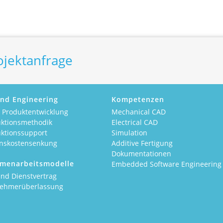
ojektanfrage
nd Engineering
Kompetenzen
e Produktentwicklung
Mechanical CAD
uktionsmethodik
Electrical CAD
uktionssupport
Simulation
onskostensenkung
Additive Fertigung
Dokumentationen
menarbeitsmodelle
Embedded Software Engineering
nd Dienstvertrag
nehmerüberlassung